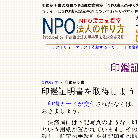
印鑑証明書の取得/NPO設立支援室「NPO法人の作り
当サイトは
NPO法人設立
手続についてわかりやすく
トップ
｜
サイトマップ
｜
依頼するメリット
｜
価格
印鑑
NPO設立
＞
印鑑証明書
印鑑証明書を取得しよう
印鑑カードが交付
されたならば、
おきましょう。
法務局には下記写真のような「印
という用紙が置かれています。その
載し、所定の手数料を登記印紙の貼