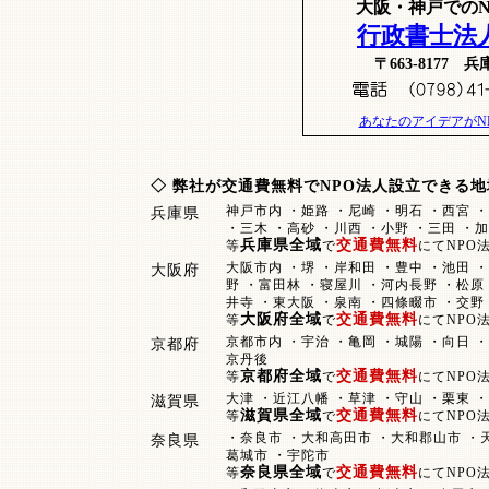
大阪・神戸での
行政書士法
〒663-817
あなたのアイデアがN
◇ 弊社が交通費無料で
NPO法人設立
できる地
神戸市内 ・姫路 ・尼崎 ・明石 ・西宮 ・
兵庫県
・三木 ・高砂 ・川西 ・小野 ・三田 ・
兵庫県全域
交通費無料
等
で
にてNPO
大阪市内 ・堺 ・岸和田 ・豊中 ・池田 ・
大阪府
野 ・富田林 ・寝屋川 ・河内長野 ・松原 
井寺 ・東大阪 ・泉南 ・四條畷市 ・交野
大阪府全域
交通費無料
等
で
にてNPO
京都市内 ・宇治 ・亀岡 ・城陽 ・向日 ・
京都府
京丹後
京都府全域
交通費無料
等
で
にてNPO
大津 ・近江八幡 ・草津 ・守山 ・栗東 
滋賀県
滋賀県全域
交通費無料
等
で
にてNPO
・奈良市 ・大和高田市 ・大和郡山市 ・天
奈良県
葛城市 ・宇陀市
奈良県全域
交通費無料
等
で
にてNPO