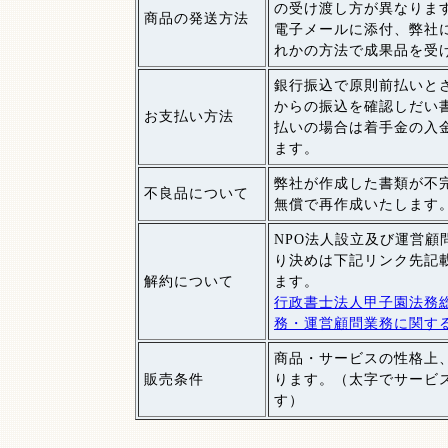
の受け渡し方が異なりま
商品の発送方法
電子メールに添付、弊社
れかの方法で成果品を受
銀行振込で原則前払いと
からの振込を確認しだい
お支払い方法
払いの場合は着手金の入
ます。
弊社が作成した書類が不
不良品について
無償で再作成いたします
NPO法人設立及び運営顧
り決めは下記リンク先記
解約について
ます。
行政書士法人甲子園法務総
務・運営顧問業務に関す
商品・サービスの性格上
販売条件
ります。（太字でサービ
す）