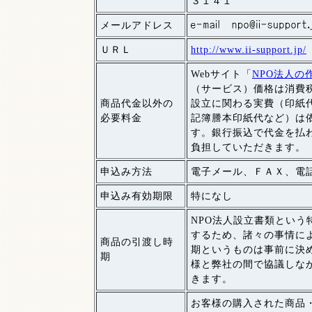
３１４１
メールアドレス
ＵＲＬ
http://www.ii-support.jp/
Webサイト「
NPO法人の
（サービス）価格は消費税
商品代金以外の
設立に関わる実費（印紙
必要料金
記簿謄本印紙代など）は
す。銀行振込で代金を払
負担していただきます。
申込み方法
電子メール、ＦＡＸ、電
申込み有効期限
特になし
NPO法人設立書類という
するため、諸々の事情に
商品の引渡し時
期というものは事前に決
期
様と弊社の間で協議しな
きます。
お客様の購入された商品