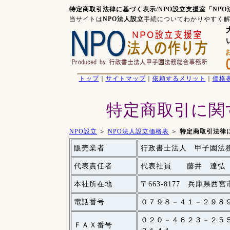
特定商取引法律に基づく表示/NPO設立支援室「NP
当サイトは
NPO法人設立
手続についてわかりやすく
トップ
｜
サイトマップ
｜
依頼するメリット
｜
価格
特定商取引に関
NPO設立
＞
NPO法人設立価格表
＞
特定商取引法律
販売業者
行政書士法人 甲子園法
代表責任者
代表社員 藤井 達弘（
本社所在地
〒663-8177 兵庫県
電話番号
０７９８－４１－２９８
０２０－４６２３－２
ＦＡＸ番号