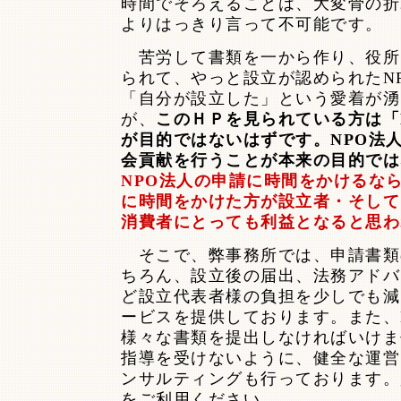
時間でそろえることは、大変骨の折
よりはっきり言って不可能です。
苦労して書類を一から作り、役所
られて、やっと設立が認められたN
「自分が設立した」という愛着が湧
が、
このＨＰを見られている方は「
が目的ではないはずです。NPO法
会貢献を行うことが本来の目的では
NPO法人の申請に時間をかけるな
に時間をかけた方が設立者・そして
消費者にとっても利益となると思わ
そこで、弊事務所では、申請書類
ちろん、設立後の届出、法務アドバ
ど設立代表者様の負担を少しでも減
ービスを提供しております。また、
様々な書類を提出しなければいけま
指導を受けないように、健全な運営
ンサルティングも行っております。
をご利用ください。