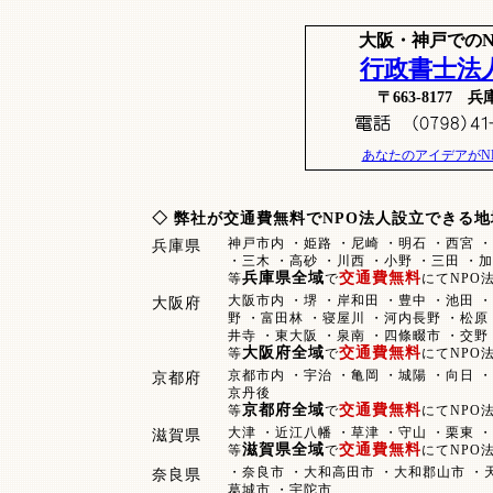
大阪・神戸での
行政書士法
〒663-817
あなたのアイデアがN
◇ 弊社が交通費無料で
NPO法人設立
できる地
神戸市内 ・姫路 ・尼崎 ・明石 ・西宮 ・
兵庫県
・三木 ・高砂 ・川西 ・小野 ・三田 ・
兵庫県全域
交通費無料
等
で
にてNPO
大阪市内 ・堺 ・岸和田 ・豊中 ・池田 ・
大阪府
野 ・富田林 ・寝屋川 ・河内長野 ・松原 
井寺 ・東大阪 ・泉南 ・四條畷市 ・交野
大阪府全域
交通費無料
等
で
にてNPO
京都市内 ・宇治 ・亀岡 ・城陽 ・向日 ・
京都府
京丹後
京都府全域
交通費無料
等
で
にてNPO
大津 ・近江八幡 ・草津 ・守山 ・栗東 
滋賀県
滋賀県全域
交通費無料
等
で
にてNPO
・奈良市 ・大和高田市 ・大和郡山市 ・天
奈良県
葛城市 ・宇陀市