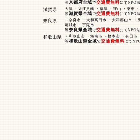
京都府全域
交通費無料
等
で
にてNPO
大津 ・近江八幡 ・草津 ・守山 ・栗東 
滋賀県
滋賀県全域
交通費無料
等
で
にてNPO
・奈良市 ・大和高田市 ・大和郡山市 ・天
奈良県
葛城市 ・宇陀市
奈良県全域
交通費無料
等
で
にてNPO
・和歌山市 ・海南市 ・橋本市 ・有田市
和歌山県
和歌山県全域
交通費無料
等
で
にてNP