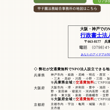
大阪・神戸での
行政書士法
〒663-817
あなたのアイデアがN
◇ 弊社が交通費無料で
NPO法人設立
できる地
神戸市内 ・姫路 ・尼崎 ・明石 ・西宮 ・
兵庫県
・三木 ・高砂 ・川西 ・小野 ・三田 ・
兵庫県全域
交通費無料
等
で
にてNPO
大阪市内 ・堺 ・岸和田 ・豊中 ・池田 ・
大阪府
野 ・富田林 ・寝屋川 ・河内長野 ・松原 
井寺 ・東大阪 ・泉南 ・四條畷市 ・交野
大阪府全域
交通費無料
等
で
にてNPO
京都市内 ・宇治 ・亀岡 ・城陽 ・向日 ・
京都府
京丹後