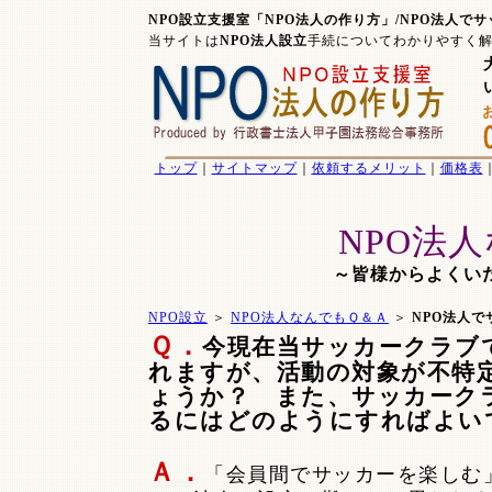
NPO設立支援室「NPO法人の作り方」/NPO法人で
当サイトは
NPO法人設立
手続についてわかりやすく
トップ
｜
サイトマップ
｜
依頼するメリット
｜
価格表
NPO法
～皆様からよくい
NPO設立
＞
NPO法人なんでもＱ＆Ａ
＞
NPO法人で
Ｑ．
今現在当サッカークラブ
れますが、活動の対象が不特
ょうか？ また、サッカークラ
るにはどのようにすればよい
Ａ．
「会員間でサッカーを楽しむ